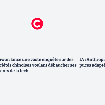
iwan lance une vaste enquête sur des
IA : Anthrop
ciétés chinoises voulant débaucher ses
puces adapté
lents de la tech