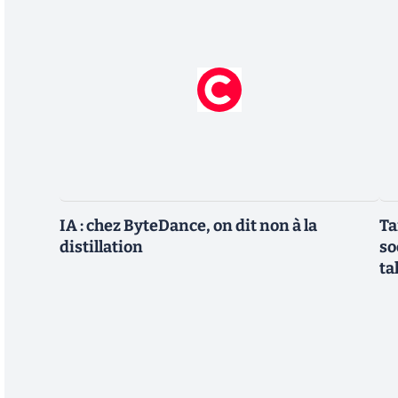
IA : chez ByteDance, on dit non à la
Ta
distillation
so
ta