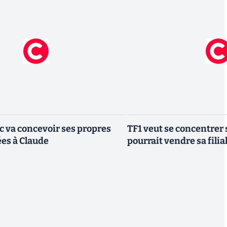
ic va concevoir ses propres
TF1 veut se concentrer 
es à Claude
pourrait vendre sa fili