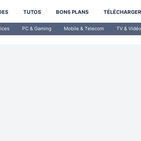
DES
TUTOS
BONS PLANS
TÉLÉCHARGE
vices
PC & Gaming
Mobile & Telecom
TV & Vidé