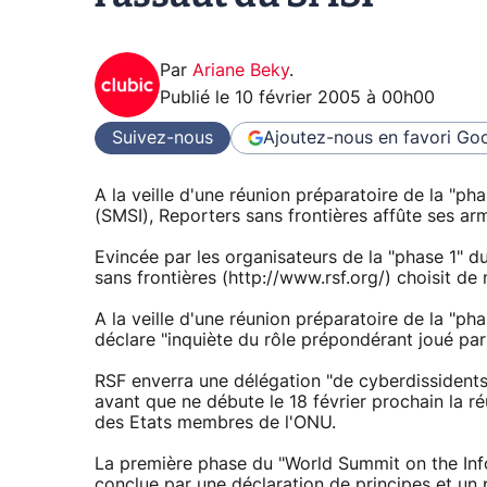
Par
Ariane Beky
.
Publié le
10 février 2005 à 00h00
Suivez-nous
Ajoutez-nous en favori
Goo
A la veille d'une réunion préparatoire de la "p
(SMSI), Reporters sans frontières affûte ses ar
Evincée par les organisateurs de la "phase 1" d
sans frontières (http://www.rsf.org/) choisit de 
A la veille d'une réunion préparatoire de la "pha
déclare "inquiète du rôle prépondérant joué par 
RSF enverra une délégation "de cyberdissidents
avant que ne débute le 18 février prochain la r
des Etats membres de l'ONU.
La première phase du "World Summit on the Inf
conclue par une déclaration de principes et un