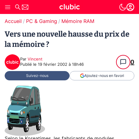
Accueil
PC & Gaming
Mémoire RAM
Vers une nouvelle hausse du prix de
la mémoire ?
Par
Vincent
0
Publié le
19 février 2002 à 18h46
Suivez-nous
Ajoutez-nous en favori
Selon le
Koreatimes
, les fabricants de modules