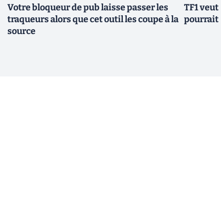
Votre bloqueur de pub laisse passer les
TF1 veut 
traqueurs alors que cet outil les coupe à la
pourrait 
source