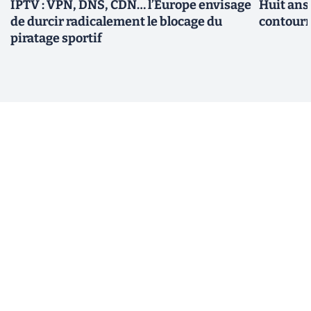
IPTV : VPN, DNS, CDN… l’Europe envisage
Huit ans
de durcir radicalement le blocage du
contourn
piratage sportif