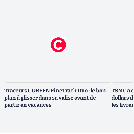
Traceurs UGREEN FineTrack Duo : le bon
TSMC a d
plan à glisser dans sa valise avant de
dollars 
partir en vacances
les livre