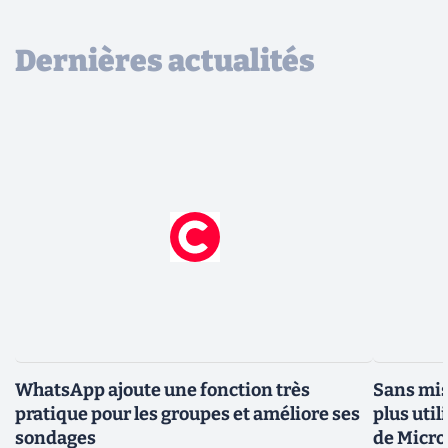
Dernières actualités
WhatsApp ajoute une fonction très
Sans mis
pratique pour les groupes et améliore ses
plus util
sondages
de Micro