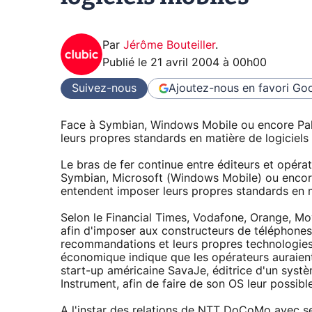
Par
Jérôme Bouteiller
.
Publié le
21 avril 2004 à 00h00
Suivez-nous
Ajoutez-nous en favori
Goo
Face à Symbian, Windows Mobile ou encore Palm
leurs propres standards en matière de logiciels
Le bras de fer continue entre éditeurs et opéra
Symbian, Microsoft (Windows Mobile) ou encore
entendent imposer leurs propres standards en m
Selon le Financial Times, Vodafone, Orange, Movi
afin d'imposer aux constructeurs de téléphones 
recommandations et leurs propres technologies. 
économique indique que les opérateurs auraien
start-up américaine SavaJe, éditrice d'un systèm
Instrument, afin de faire de son OS leur possibl
A l'instar des relations de NTT DoCoMo avec se