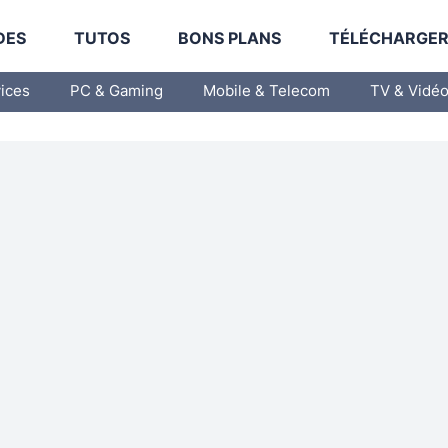
DES
TUTOS
BONS PLANS
TÉLÉCHARGE
vices
PC & Gaming
Mobile & Telecom
TV & Vidé