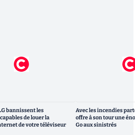
G bannissent les
Avec les incendies part
capables de louer la
offre à son tour une é
ternet de votre téléviseur
Go aux sinistrés