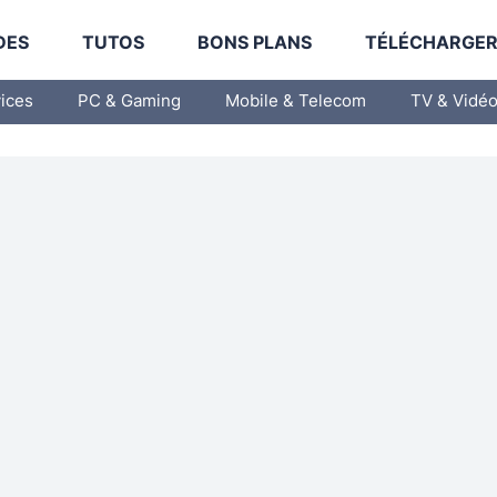
DES
TUTOS
BONS PLANS
TÉLÉCHARGE
vices
PC & Gaming
Mobile & Telecom
TV & Vidé