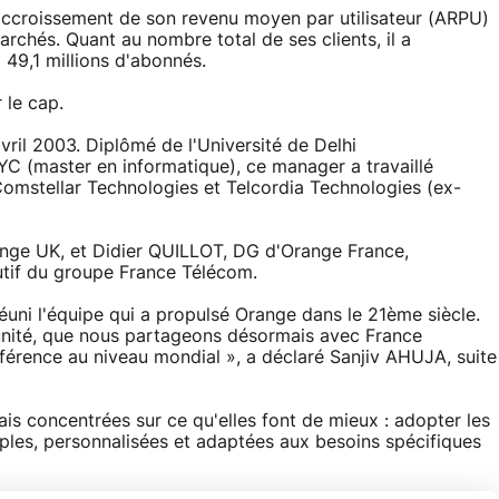
n accroissement de son revenu moyen par utilisateur (ARPU)
rchés. Quant au nombre total de ses clients, il a
 49,1 millions d'abonnés.
 le cap.
vril 2003. Diplômé de l'Université de Delhi
YC (master en informatique), ce manager a travaillé
Comstellar Technologies et Telcordia Technologies (ex-
ge UK, et Didier QUILLOT, DG d'Orange France,
tif du groupe France Télécom.
réuni l'équipe qui a propulsé Orange dans le 21ème siècle.
rtunité, que nous partageons désormais avec France
éférence au niveau mondial », a déclaré Sanjiv AHUJA, suite
is concentrées sur ce qu'elles font de mieux : adopter les
mples, personnalisées et adaptées aux besoins spécifiques