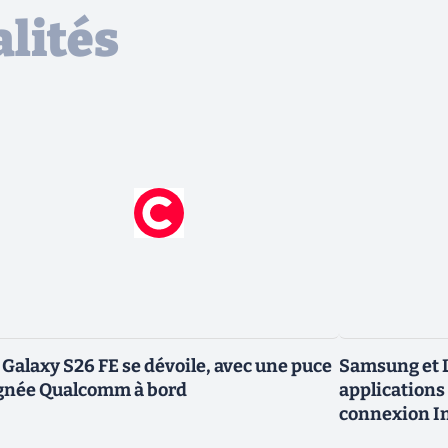
lités
 Galaxy S26 FE se dévoile, avec une puce
Samsung et L
gnée Qualcomm à bord
applications 
connexion In