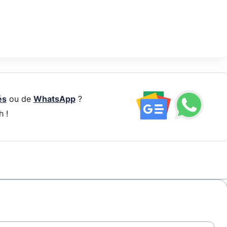
és
ou de
WhatsApp
?
h !