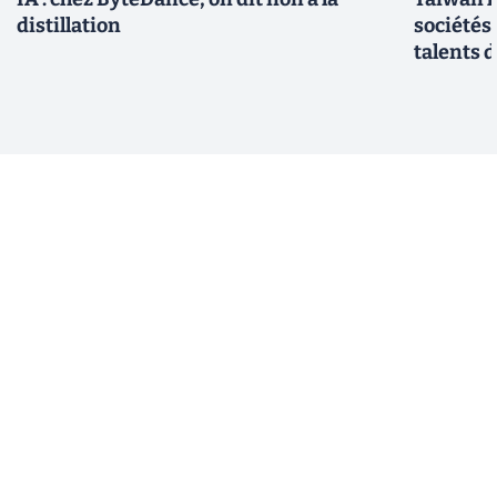
distillation
sociétés
talents d