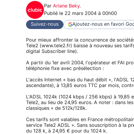
Par
Ariane Beky
.
Publié le
22 mars 2004 à 00h00
Suivez-nous
Ajoutez-nous en favori
Goo
Pour mieux affronter la concurrence de sociétés 
Tele2 (www.tele2.fr) baisse à nouveau ses tarif
digital Subscriber line).
A partir du 1er avril 2004, l'opérateur et FAI p
téléphonie fixe avec présélection :
L'accès Internet « bas du haut débit », l'ADSL
ascendante), à 13,85 euros TTC par mois, contr
L'ADSL 1024k (1024 kbps / 256 kbps) à 19,85 
Tele2, au lieu de 24,95 euros. A noter : dans 
classiques » de 512k/128k.
Ces tarifs sont valables en France métropolitaine
service Tele2 ADSL ». Sans souscription à la pré
du 128 k, à 24,95 € pour du 1024 k.