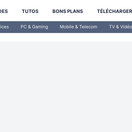
DES
TUTOS
BONS PLANS
TÉLÉCHARGE
vices
PC & Gaming
Mobile & Telecom
TV & Vidé