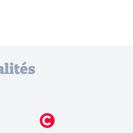
lités