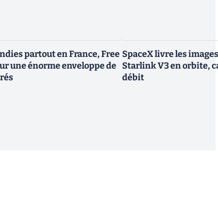
endies partout en France, Free
SpaceX livre les image
tour une énorme enveloppe de
Starlink V3 en orbite, c
trés
débit