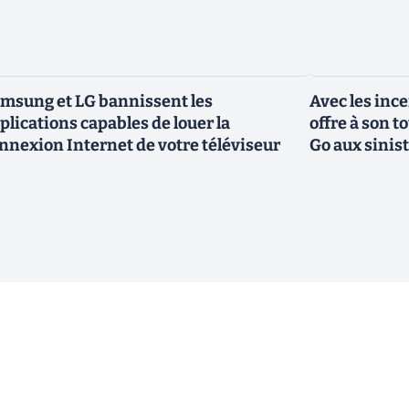
msung et LG bannissent les
Avec les inc
plications capables de louer la
offre à son 
nnexion Internet de votre téléviseur
Go aux sinis