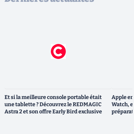
Et si la meilleure console portable était
Apple en
une tablette ? Découvrez le REDMAGIC
Watch, et
Astra 2 et son offre Early Bird exclusive
préparat