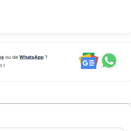
és
ou de
WhatsApp
?
h !