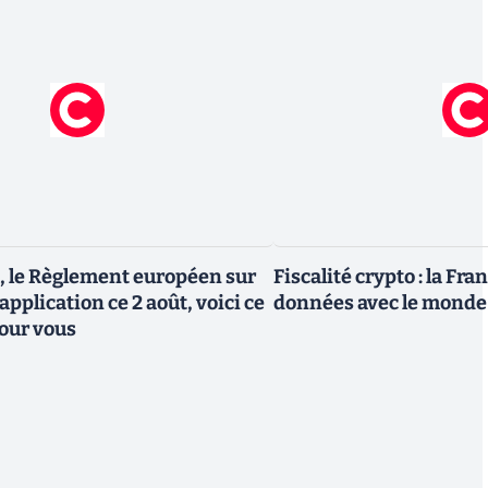
, le Règlement européen sur
Fiscalité crypto : la Fr
 application ce 2 août, voici ce
données avec le monde
our vous