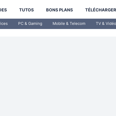
DES
TUTOS
BONS PLANS
TÉLÉCHARGE
vices
PC & Gaming
Mobile & Telecom
TV & Vidé