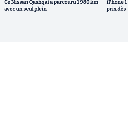
Ce Nissan Qashqai a parcouru 1 980 km
iPhone 1
avec un seul plein
prix dès 