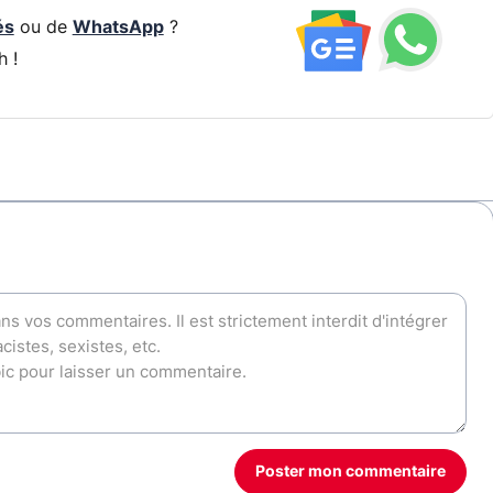
és
ou de
WhatsApp
?
h !
Poster mon commentaire