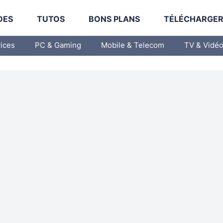
DES
TUTOS
BONS PLANS
TÉLÉCHARGE
vices
PC & Gaming
Mobile & Telecom
TV & Vidé