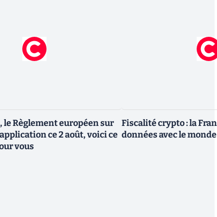
, le Règlement européen sur
Fiscalité crypto : la Fr
 application ce 2 août, voici ce
données avec le monde
our vous