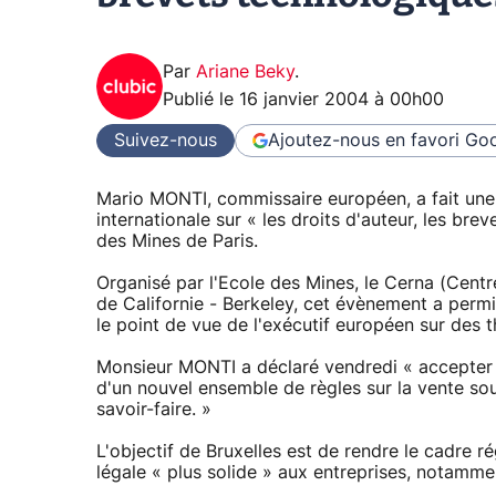
Par
Ariane Beky
.
Publié le
16 janvier 2004 à 00h00
Suivez-nous
Ajoutez-nous en favori
Goo
Mario MONTI, commissaire européen, a fait une
internationale sur « les droits d'auteur, les brev
des Mines de Paris.
Organisé par l'Ecole des Mines, le Cerna (Centre
de Californie - Berkeley, cet évènement a perm
le point de vue de l'exécutif européen sur des 
Monsieur MONTI a déclaré vendredi « accepter l
d'un nouvel ensemble de règles sur la vente so
savoir-faire. »
L'objectif de Bruxelles est de rendre le cadre r
légale « plus solide » aux entreprises, notamm