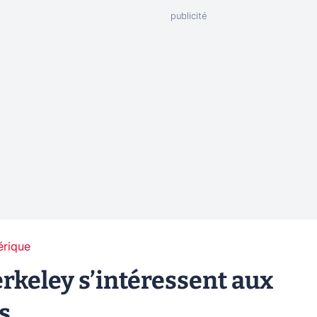
érique
erkeley s’intéressent aux
s