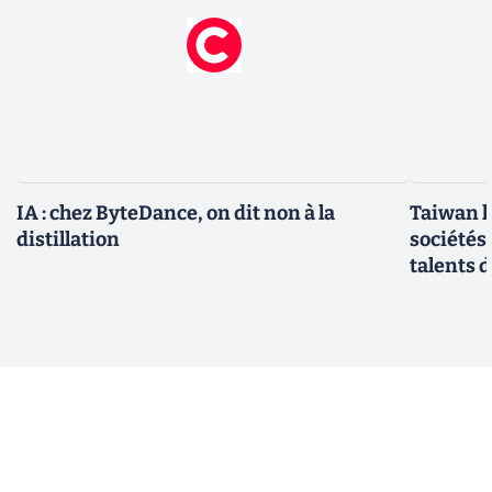
IA : chez ByteDance, on dit non à la
Taiwan l
distillation
sociétés
talents d