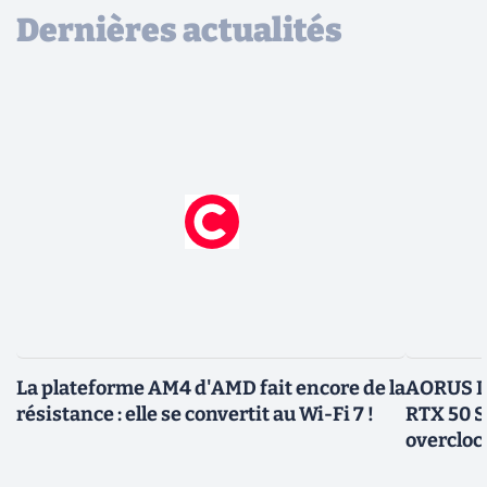
Dernières actualités
La plateforme AM4 d'AMD fait encore de la
AORUS In
résistance : elle se convertit au Wi-Fi 7 !
RTX 50 S
overcloc