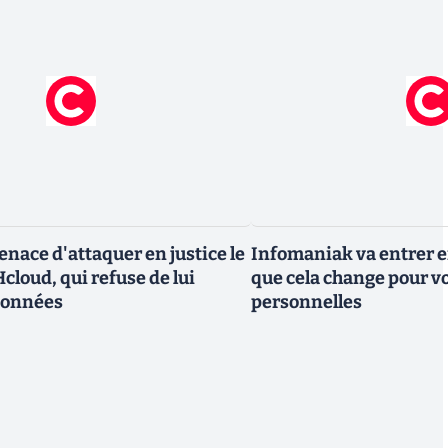
nace d'attaquer en justice le
Infomaniak va entrer en
cloud, qui refuse de lui
que cela change pour v
données
personnelles