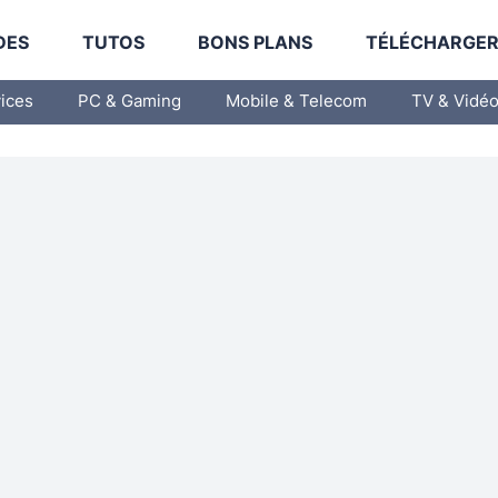
DES
TUTOS
BONS PLANS
TÉLÉCHARGE
vices
PC & Gaming
Mobile & Telecom
TV & Vidé