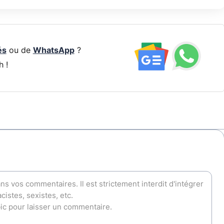
és
ou de
WhatsApp
?
h !