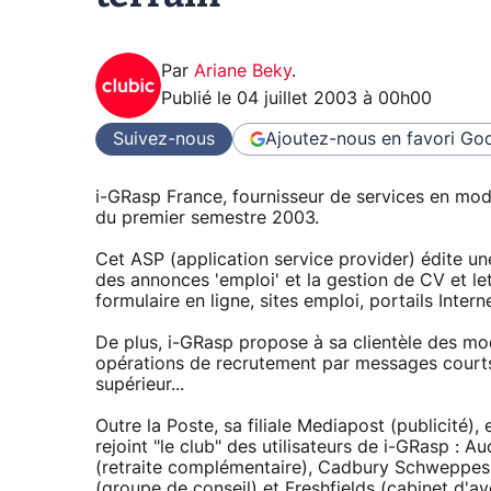
Par
Ariane Beky
.
Publié le
04 juillet 2003 à 00h00
Suivez-nous
Ajoutez-nous en favori
Goo
i-GRasp France, fournisseur de services en mod
du premier semestre 2003.
Cet ASP (application service provider) édite un
des annonces 'emploi' et la gestion de CV et le
formulaire en ligne, sites emploi, portails Interne
De plus, i-GRasp propose à sa clientèle des modu
opérations de recrutement par messages court
supérieur...
Outre la Poste, sa filiale Mediapost (publicité)
rejoint "le club" des utilisateurs de i-GRasp : 
(retraite complémentaire), Cadbury Schweppes (
(groupe de conseil) et Freshfields (cabinet d'av