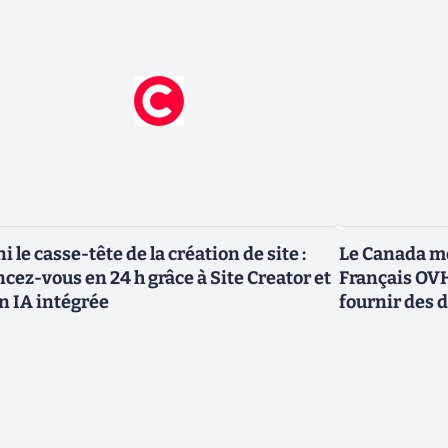
ni le casse-tête de la création de site :
Le Canada me
ncez-vous en 24 h grâce à Site Creator et
Français OVH
n IA intégrée
fournir des 