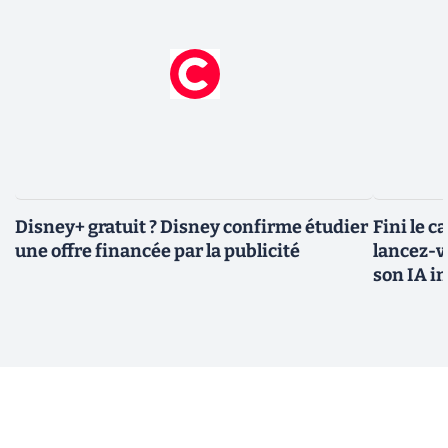
Disney+ gratuit ? Disney confirme étudier
Fini le c
une offre financée par la publicité
lancez-vo
son IA i