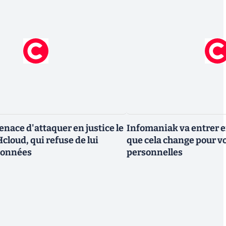
nace d'attaquer en justice le
Infomaniak va entrer en
cloud, qui refuse de lui
que cela change pour v
données
personnelles