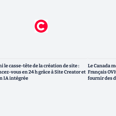
ni le casse-tête de la création de site :
Le Canada me
ncez-vous en 24 h grâce à Site Creator et
Français OVH
n IA intégrée
fournir des 