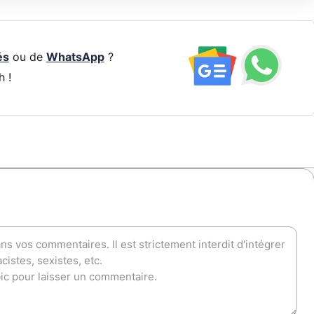
és
ou de
WhatsApp
?
h !