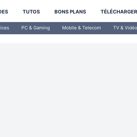
DES
TUTOS
BONS PLANS
TÉLÉCHARGE
vices
PC & Gaming
Mobile & Telecom
TV & Vidé