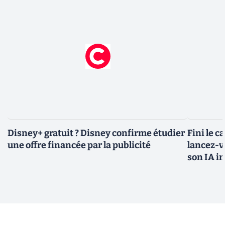
Disney+ gratuit ? Disney confirme étudier
Fini le c
une offre financée par la publicité
lancez-vo
son IA i