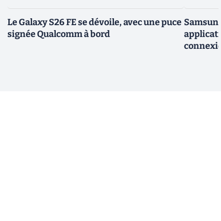
Le Galaxy S26 FE se dévoile, avec une puce
Samsung 
signée Qualcomm à bord
applicati
connexio