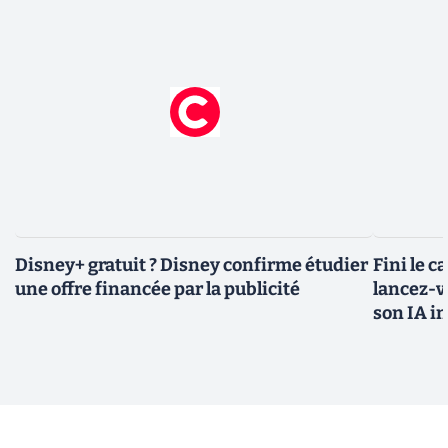
Disney+ gratuit ? Disney confirme étudier
Fini le c
une offre financée par la publicité
lancez-vo
son IA i