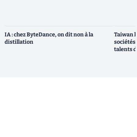
IA : chez ByteDance, on dit non à la
Taiwan l
distillation
sociétés
talents d