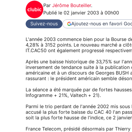
Par
Jérôme Bouteiller
.
Publié le
02 janvier 2003 à 00h00
Suivez-nous
Ajoutez-nous en favori
Goo
L'année 2003 commence bien pour la Bourse de P
4,28% à 3152 points. Le nouveau marché a clôtu
IT.CAC50 ont également progressé respectivem
Après une baisse historique de 33,75% sur l'an
inversement de tendance suite à la publication
américaine et à un discours de Georges BUSH au
rassurant : le président américain semble désor
La séance a été marquée par de fortes hausse
Infogramme + 21%, Valtech + 21).
Parmi le trio perdant de l'année 2002 mis sous l
accusé la plus forte baisse du CAC 40 l'an pas
soit la plus forte hausse de l'indice, ce 2 janvie
France Telecom, présidé désormais par Thierry