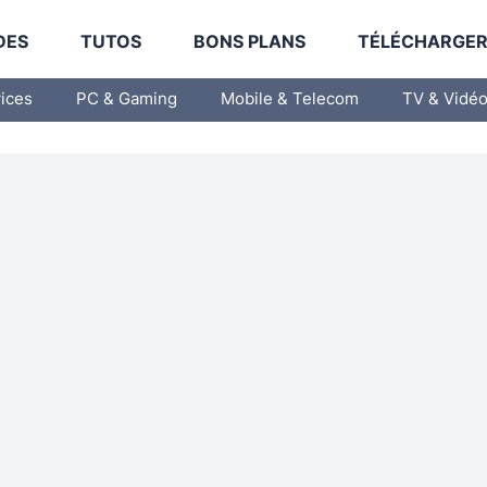
DES
TUTOS
BONS PLANS
TÉLÉCHARGE
vices
PC & Gaming
Mobile & Telecom
TV & Vidé