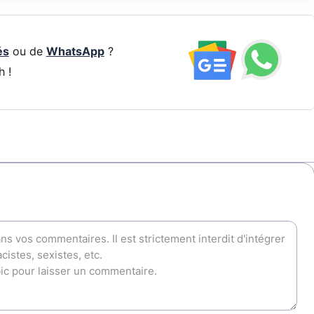
és
ou de
WhatsApp
?
h !