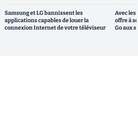
Samsung et LG bannissent les
Avec les
applications capables de louer la
offre à 
connexion Internet de votre téléviseur
Go aux s