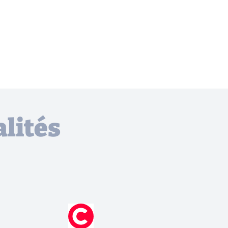
lités