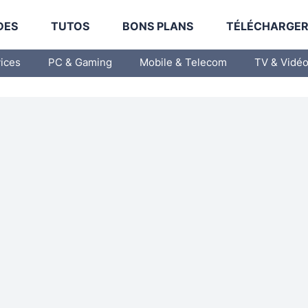
DES
TUTOS
BONS PLANS
TÉLÉCHARGE
vices
PC & Gaming
Mobile & Telecom
TV & Vidé