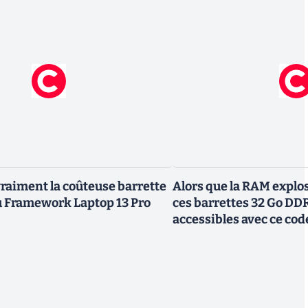
vraiment la coûteuse barrette
Alors que la RAM explos
Framework Laptop 13 Pro
ces barrettes 32 Go DD
accessibles avec ce co