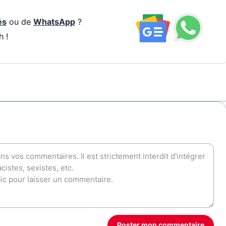
és
ou de
WhatsApp
?
h !
Poster mon commentaire