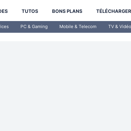
DES
TUTOS
BONS PLANS
TÉLÉCHARGE
vices
PC & Gaming
Mobile & Telecom
TV & Vidé