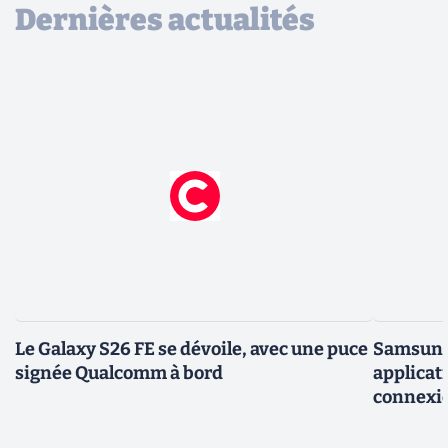
Dernières actualités
Le Galaxy S26 FE se dévoile, avec une puce
Samsung 
signée Qualcomm à bord
applicati
connexio