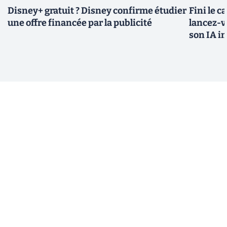
Disney+ gratuit ? Disney confirme étudier
Fini le c
une offre financée par la publicité
lancez-vo
son IA i