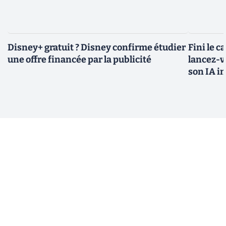
Disney+ gratuit ? Disney confirme étudier
Fini le c
une offre financée par la publicité
lancez-vo
son IA i