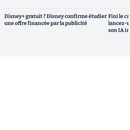
Disney+ gratuit ? Disney confirme étudier
Fini le c
une offre financée par la publicité
lancez-vo
son IA i