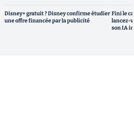
Disney+ gratuit ? Disney confirme étudier
Fini le c
une offre financée par la publicité
lancez-vo
son IA i