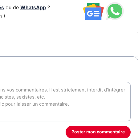
és
ou de
WhatsApp
?
h !
Poster mon commentaire