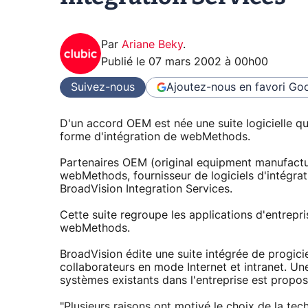
Par
Ariane Beky
.
Publié le
07 mars 2002 à 00h00
Suivez-nous
Ajoutez-nous en favori
Goo
D'un accord OEM est née une suite logicielle qu
forme d'intégration de webMethods.
Partenaires OEM (original equipment manufacture
webMethods, fournisseur de logiciels d'intégr
BroadVision Integration Services.
Cette suite regroupe les applications d'entrepr
webMethods.
BroadVision édite une suite intégrée de progicie
collaborateurs en mode Internet et intranet. Une
systèmes existants dans l'entreprise est propos
"Plusieurs raisons ont motivé le choix de la 