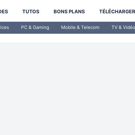
DES
TUTOS
BONS PLANS
TÉLÉCHARGE
vices
PC & Gaming
Mobile & Telecom
TV & Vidé