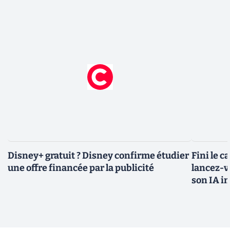
Disney+ gratuit ? Disney confirme étudier
Fini le c
une offre financée par la publicité
lancez-vo
son IA i