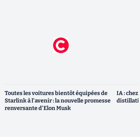
Toutes les voitures bientôt équipées de
IA : chez
Starlink à l'avenir : la nouvelle promesse
distillat
renversante d'Elon Musk