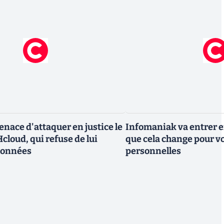
nace d'attaquer en justice le
Infomaniak va entrer en
cloud, qui refuse de lui
que cela change pour v
données
personnelles