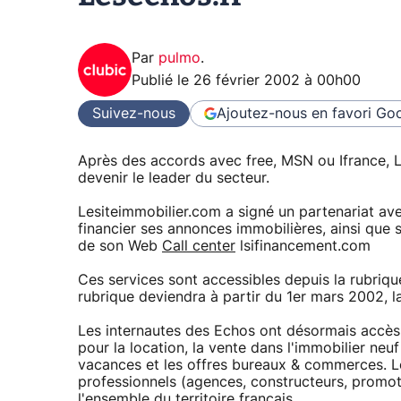
Par
pulmo
.
Publié le
26 février 2002 à 00h00
Suivez-nous
Ajoutez-nous en favori
Goo
Après des accords avec free, MSN ou Ifrance, Le
devenir le leader du secteur.
Lesiteimmobilier.com a signé un partenariat ave
financier ses annonces immobilières, ainsi que s
de son Web
Call center
lsifinancement.com
Ces services sont accessibles depuis la rubriqu
rubrique deviendra à partir du 1er mars 2002, la
Les internautes des Echos ont désormais accès 
pour la location, la vente dans l'immobilier neu
vacances et les offres bureaux & commerces. L
professionnels (agences, constructeurs, promot
l'ensemble du territoire français.