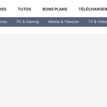
DES
TUTOS
BONS PLANS
TÉLÉCHARGE
vices
PC & Gaming
Mobile & Telecom
TV & Vidé