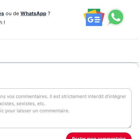
és
ou de
WhatsApp
?
h !
Poster mon commentaire