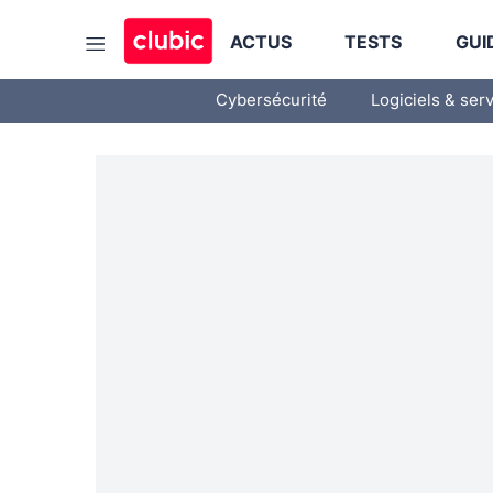
ACTUS
TESTS
GUI
Cybersécurité
Logiciels & ser