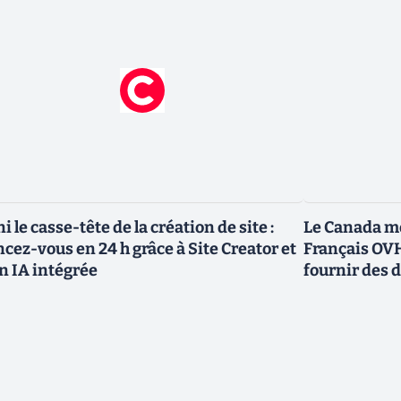
ni le casse-tête de la création de site :
Le Canada me
ncez-vous en 24 h grâce à Site Creator et
Français OVH
n IA intégrée
fournir des 