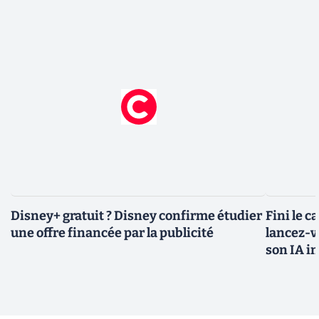
Disney+ gratuit ? Disney confirme étudier
Fini le c
une offre financée par la publicité
lancez-vo
son IA i