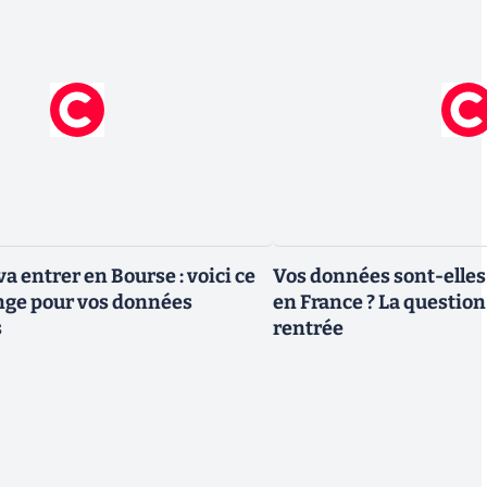
a entrer en Bourse : voici ce
Vos données sont-elles
nge pour vos données
en France ? La question 
s
rentrée