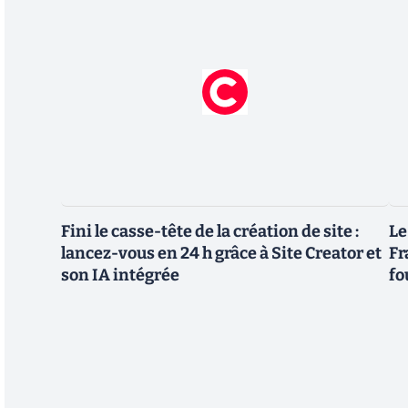
Fini le casse-tête de la création de site :
Le
lancez-vous en 24 h grâce à Site Creator et
Fr
son IA intégrée
fo