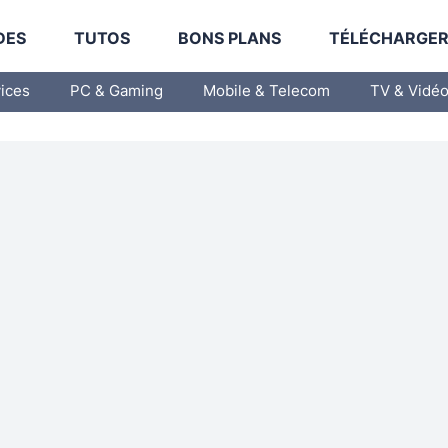
DES
TUTOS
BONS PLANS
TÉLÉCHARGE
vices
PC & Gaming
Mobile & Telecom
TV & Vidé