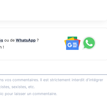
és
ou de
WhatsApp
?
h !