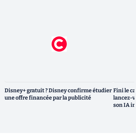
Disney+ gratuit ? Disney confirme étudier
Fini le c
une offre financée par la publicité
lancez-vo
son IA i