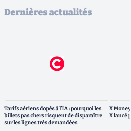
Dernières actualités
Tarifs aériens dopés à l’IA : pourquoi les
X Money,
billets pas chers risquent de disparaître
X lancé 
sur les lignes très demandées