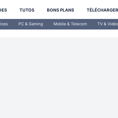
DES
TUTOS
BONS PLANS
TÉLÉCHARGE
vices
PC & Gaming
Mobile & Telecom
TV & Vidé