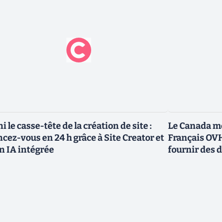
ni le casse-tête de la création de site :
Le Canada me
ncez-vous en 24 h grâce à Site Creator et
Français OVH
n IA intégrée
fournir des 