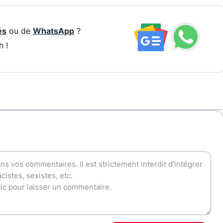
és
ou de
WhatsApp
?
h !