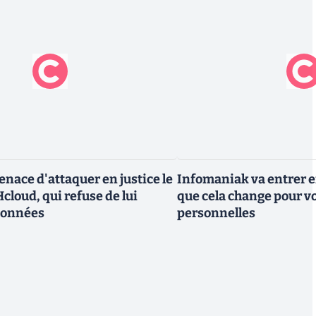
nace d'attaquer en justice le
Infomaniak va entrer en
cloud, qui refuse de lui
que cela change pour v
données
personnelles