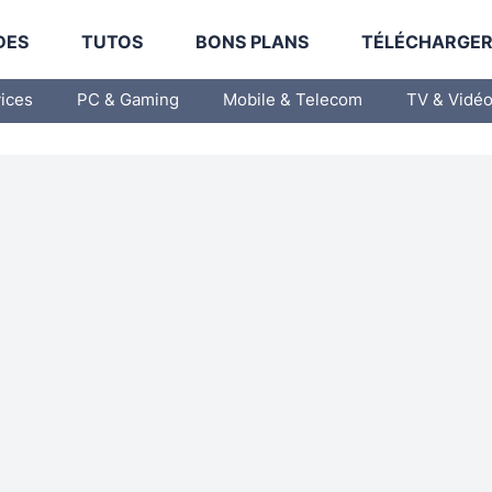
DES
TUTOS
BONS PLANS
TÉLÉCHARGE
vices
PC & Gaming
Mobile & Telecom
TV & Vidé