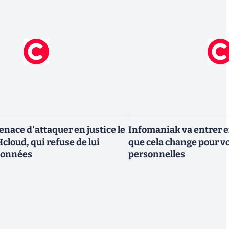
nace d'attaquer en justice le
Infomaniak va entrer en
cloud, qui refuse de lui
que cela change pour v
données
personnelles