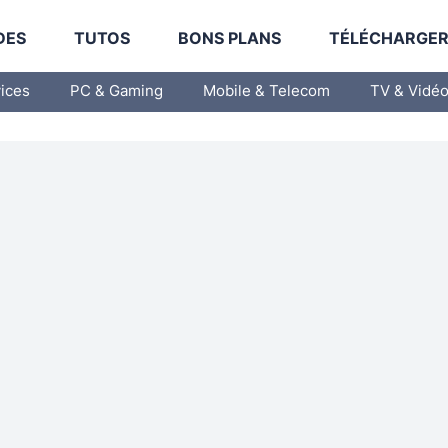
DES
TUTOS
BONS PLANS
TÉLÉCHARGE
vices
PC & Gaming
Mobile & Telecom
TV & Vidé