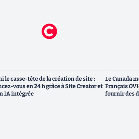
ni le casse-tête de la création de site :
Le Canada me
ncez-vous en 24 h grâce à Site Creator et
Français OVH
n IA intégrée
fournir des 