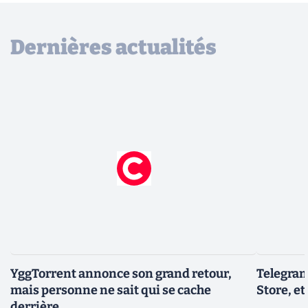
Dernières actualités
YggTorrent annonce son grand retour,
Telegram
mais personne ne sait qui se cache
Store, et
derrière