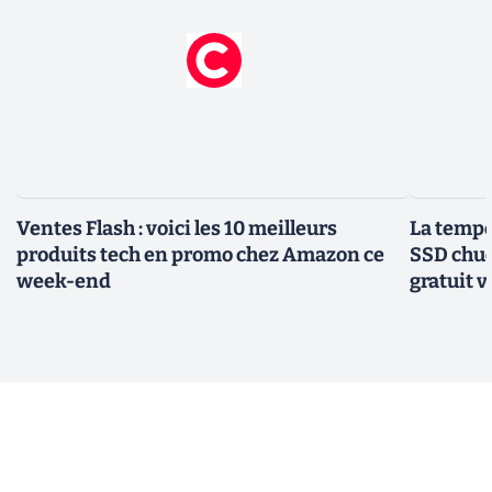
Ventes Flash : voici les 10 meilleurs
La tempér
produits tech en promo chez Amazon ce
SSD chuc
week-end
gratuit v