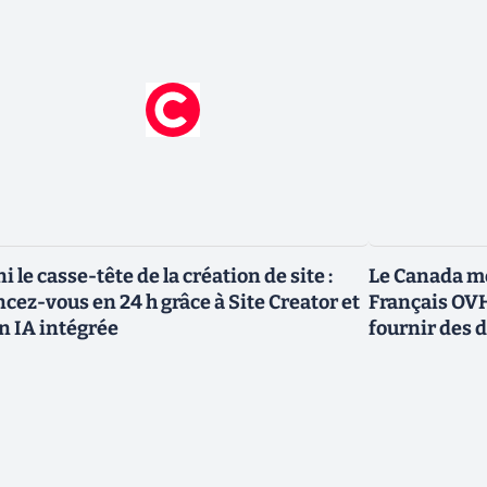
ni le casse-tête de la création de site :
Le Canada me
ncez-vous en 24 h grâce à Site Creator et
Français OVH
n IA intégrée
fournir des 