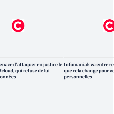
nace d'attaquer en justice le
Infomaniak va entrer en
cloud, qui refuse de lui
que cela change pour v
données
personnelles