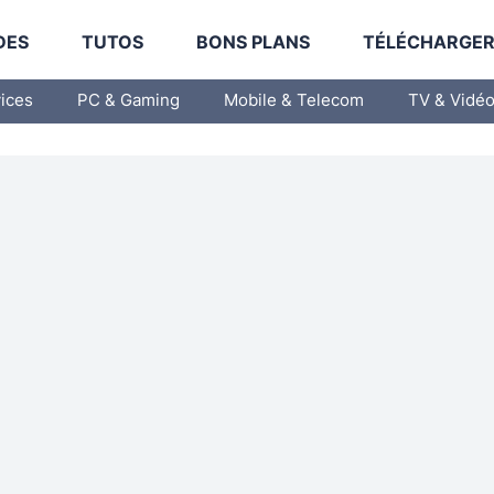
DES
TUTOS
BONS PLANS
TÉLÉCHARGE
vices
PC & Gaming
Mobile & Telecom
TV & Vidé