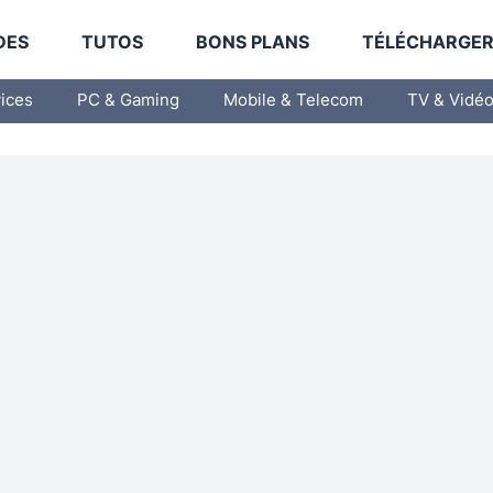
DES
TUTOS
BONS PLANS
TÉLÉCHARGE
vices
PC & Gaming
Mobile & Telecom
TV & Vidé