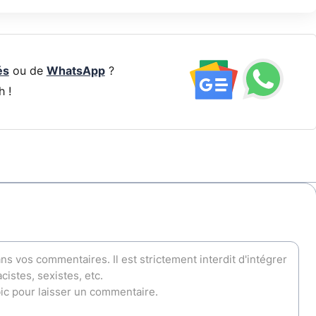
és
ou de
WhatsApp
?
h !