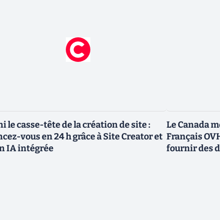
ni le casse-tête de la création de site :
Le Canada me
ncez-vous en 24 h grâce à Site Creator et
Français OVH
n IA intégrée
fournir des 