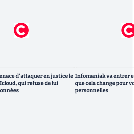
nace d'attaquer en justice le
Infomaniak va entrer en
cloud, qui refuse de lui
que cela change pour v
données
personnelles