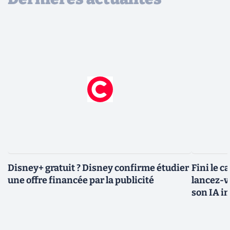
Disney+ gratuit ? Disney confirme étudier
Fini le c
une offre financée par la publicité
lancez-vo
son IA i