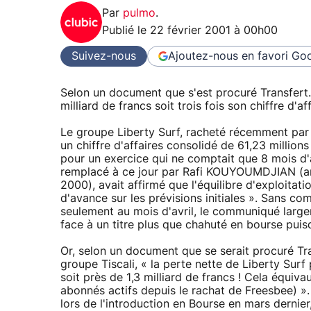
Par
pulmo
.
Publié le
22 février 2001 à 00h00
Suivez-nous
Ajoutez-nous en favori
Goo
Selon un document que s'est procuré Transfert.ne
milliard de francs soit trois fois son chiffre d'aff
Le groupe Liberty Surf, racheté récemment par l'
un chiffre d'affaires consolidé de 61,23 milli
pour un exercice qui ne comptait que 8 mois d'a
remplacé à ce jour par Rafi KOUYOUMDJIAN (an
2000), avait affirmé que l'équilibre d'exploitati
d'avance sur les prévisions initiales ». Sans co
seulement au mois d'avril, le communiqué largem
face à un titre plus que chahuté en bourse puis
Or, selon un document que se serait procuré Tra
groupe Tiscali, « la perte nette de Liberty Surf
soit près de 1,3 milliard de francs ! Cela équiv
abonnés actifs depuis le rachat de Freesbee) ». 
lors de l'introduction en Bourse en mars dernier,