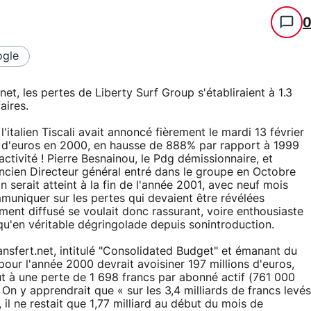
gle
t, les pertes de Liberty Surf Group s'établiraient à 1.3
aires.
italien Tiscali avait annoncé fièrement le mardi 13 février
ons d'euros en 2000, en hausse de 888% par rapport à 1999
ctivité ! Pierre Besnainou, le Pdg démissionnaire, et
cien Directeur général entré dans le groupe en Octobre
on serait atteint à la fin de l'année 2001, avec neuf mois
mmuniquer sur les pertes qui devaient être révélées
ent diffusé se voulait donc rassurant, voire enthousiaste
qu'en véritable dégringolade depuis sonintroduction.
nsfert.net, intitulé "Consolidated Budget" et émanant du
 pour l'année 2000 devrait avoisiner 197 millions d'euros,
aut à une perte de 1 698 francs par abonné actif (761 000
On y apprendrait que « sur les 3,4 milliards de francs levés
 il ne restait que 1,77 milliard au début du mois de