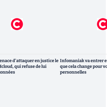
nace d'attaquer en justice le
Infomaniak va entrer en
cloud, qui refuse de lui
que cela change pour v
données
personnelles