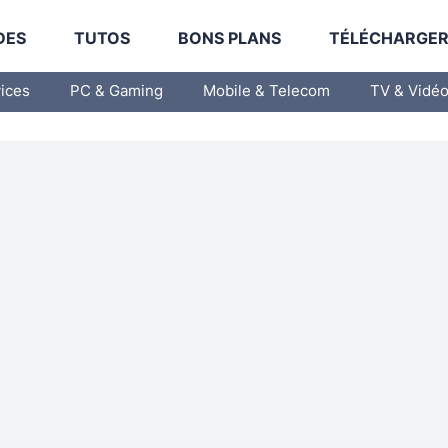
DES
TUTOS
BONS PLANS
TÉLÉCHARGE
vices
PC & Gaming
Mobile & Telecom
TV & Vidé