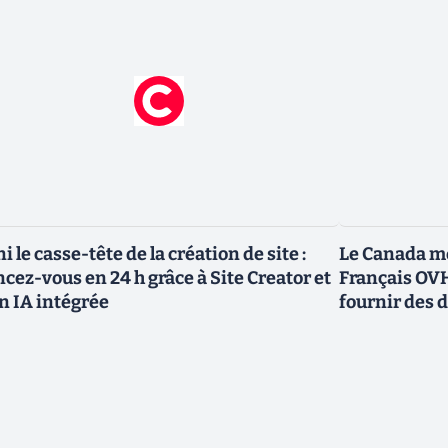
ni le casse-tête de la création de site :
Le Canada me
ncez-vous en 24 h grâce à Site Creator et
Français OVH
n IA intégrée
fournir des 