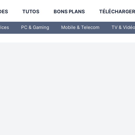
DES
TUTOS
BONS PLANS
TÉLÉCHARGE
vices
PC & Gaming
Mobile & Telecom
TV & Vidé