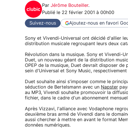
Par
Jérôme Bouteiller
.
Publié le
22 février 2001 à 00h00
Suivez-nous
Ajoutez-nous en favori
Goo
Sony et Vivendi-Universal ont décidé d'allier le
distribution musicale regroupant leurs deux cat
Révolution dans la musique. Sony et Vivendi-Univ
Duet, un nouveau géant de la distribution music
OPEP de la musique, Duet devrait disposer de 
sein d'Universal et Sony Music, respectivement
Duet souhaite ainsi s'imposer comme le princip
séduction de Bertelsmann avec un
Napster
paya
au MP3, Vivendi souhaite promouvoir la diffus
fichier, dans le cadre d'un abonnement mensuel
Après Vizzavi, l'alliance avec Vodaphone regrou
deuxième bras armé de Vivendi dans le domaine 
aussi chercher à mettre en avant le format Mem
données numériques.