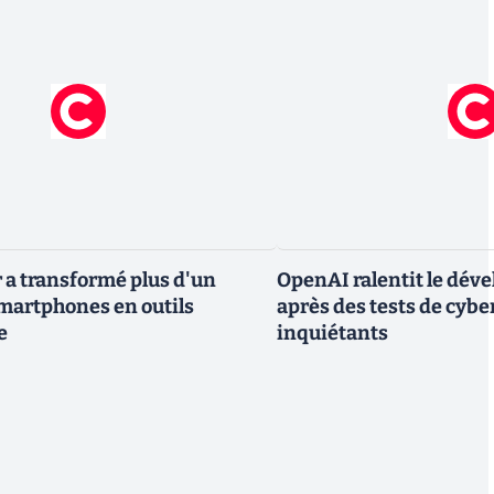
 a transformé plus d'un
OpenAI ralentit le dév
smartphones en outils
après des tests de cybe
e
inquiétants