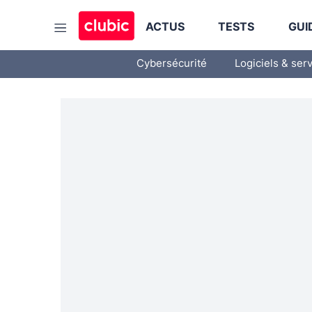
ACTUS
TESTS
GUI
Cybersécurité
Logiciels & ser