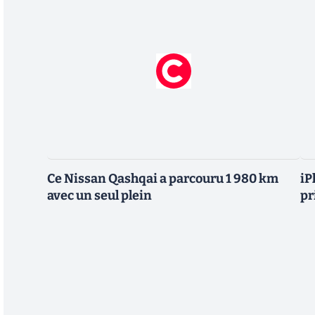
Ce Nissan Qashqai a parcouru 1 980 km
iP
avec un seul plein
pr